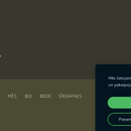
b
Mēs lietojam
un pakalpoj
"D
MĒS
BUJ
BODE
SĪKDATNES
Pieņem