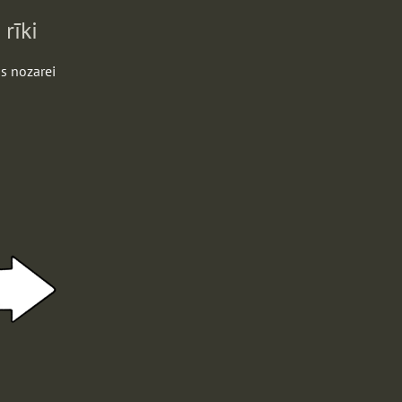
rīki
s nozarei