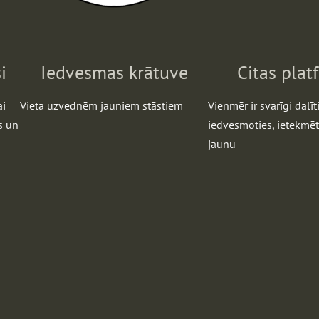
i
Iedvesmas krātuve
Citas plat
ai
Vieta uzvednēm jauniem stāstiem
Vienmēr ir svarīgi dalīti
s un
iedvesmoties, ietekmēt
jaunu