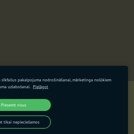
 sīkfailus pakalpojuma nodrošināšanai, mārketinga nolūkiem
uma uzlabošanai.
Pielāgot
ēkla" ir biedrības "Fantasmagorija" izdots fantāzijas un
fantastikas literatūras un mākslas žurnāls.
Pieņemt visus
zurnalsdekla@gmail.com
t tikai nepieciešamos