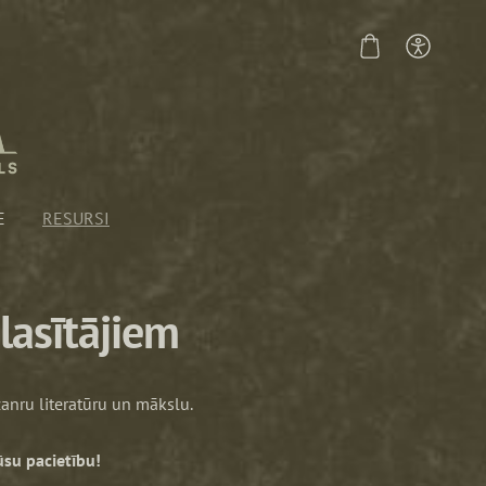
E
RESURSI
lasītājiem
 žanru literatūru un mākslu.
ūsu pacietību!