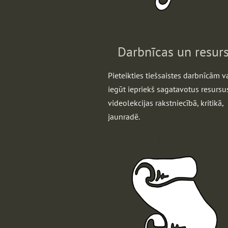
Darbnīcas un resurs
Pieteikties tiešsaistes darbnīcām v
iegūt iepriekš sagatavotus resursu
videolekcijas rakstniecībā, kritikā,
jaunradē.