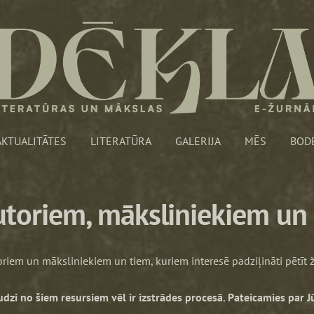
AKTUALITĀTES
LITERATŪRA
GALERIJA
MĒS
BOD
utoriem, māksliniekiem un 
toriem un māksliniekiem un tiem, kuriem interesē padziļināti pētīt
zi no šiem resursiem vēl ir izstrādes procesā. Pateicamies par J