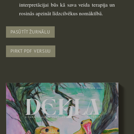
interpretācijai būs kā sava veida terapija un
rosinās apzināt līdzcilvēkus nomāktībā.
PASŪTĪT ŽURNĀLU
PIRKT PDF VERSIJU