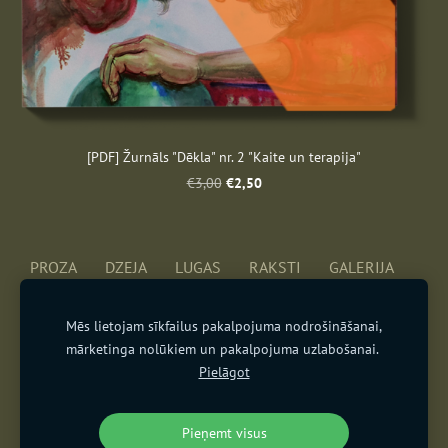
[PDF] Žurnāls "Dēkla" nr. 2 "Kaite un terapija"
€2,50
€3,00
PROZA
DZEJA
LUGAS
RAKSTI
GALERIJA
MĒS
BUJ
BODE
SĪKDATNES
Mēs lietojam sīkfailus pakalpojuma nodrošināšanai,
mārketinga nolūkiem un pakalpojuma uzlabošanai.
"Dēkla" ir biedrības "Fantasmagorija" izdots fantāzijas un
Pielāgot
fantastikas literatūras un mākslas žurnāls.
zurnalsdekla@gmail.com
Pieņemt visus