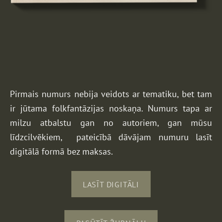
Pirmais numurs nebija veidots ar tematiku, bet tam
ir jūtama folkfantāzijas noskaņa. N
umurs tapa ar
milzu atbalstu gan no autoriem, gan mūsu
līdzcilvēkiem, pateicībā dāvājam numuru lasīt
digitālā formā bez maksas.
LASĪT DIGITĀLI