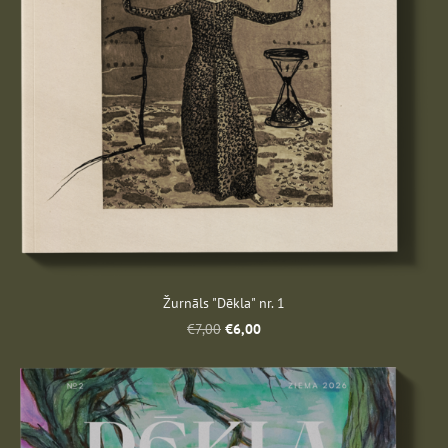
Žurnāls "Dēkla" nr. 1
€6,00
€7,00