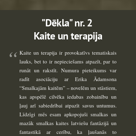
"Dēkla" nr. 2
Kaite un terapija
Kaite un terapija ir provokatīvs tematiskais
lauks, bet to ir nepieciešams atpazīt, par to
runāt un rakstīt. Numura pieteikums var
radīt asociāciju ar Erika Ādamsona
“Smalkajām kaitēm” – novelēm un stāstiem,
kas apspēlē cilvēka iedabas zobainību un
ļauj arī sabiedrībai atpazīt savus untumus.
Līdzīgi mēs esam apkopojuši smalkas un
mazāk smalkas kaites latviešu fantāzijā un
fantastikā ar cerību, ka ļaušanās to