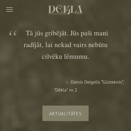
Tā jūs gribējāt. Jūs paši mani
radījāt, lai nekad vairs nebūtu
cilvēku lēmumu.
– Dainis Deigelis “Gūsteknis”,
"Dēkla" nr. 2
​AKTUALITĀTES​