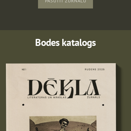
PASŪTĪT ŽURNĀLU
Bodes katalogs