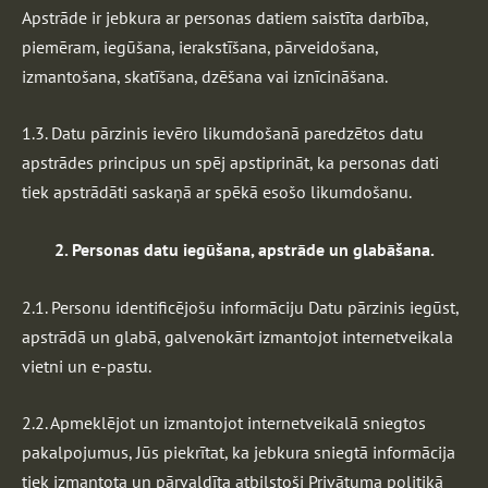
Apstrāde ir jebkura ar personas datiem saistīta darbība,
piemēram, iegūšana, ierakstīšana, pārveidošana,
izmantošana, skatīšana, dzēšana vai iznīcināšana.
1.3. Datu pārzinis ievēro likumdošanā paredzētos datu
apstrādes principus un spēj apstiprināt, ka personas dati
tiek apstrādāti saskaņā ar spēkā esošo likumdošanu.
2. Personas datu iegūšana, apstrāde un glabāšana.
2.1. Personu identificējošu informāciju Datu pārzinis iegūst,
apstrādā un glabā, galvenokārt izmantojot internetveikala
vietni un e-pastu.
2.2. Apmeklējot un izmantojot internetveikalā sniegtos
pakalpojumus, Jūs piekrītat, ka jebkura sniegtā informācija
tiek izmantota un pārvaldīta atbilstoši Privātuma politikā