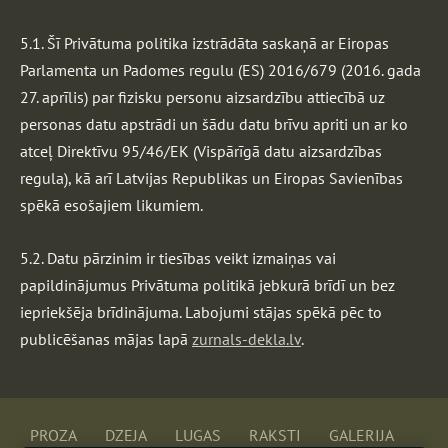
5.1. Šī Privātuma politika izstrādāta saskaņā ar Eiropas
Parlamenta un Padomes regulu (ES) 2016/679 (2016. gada
27. aprīlis) par fizisku personu aizsardzību attiecībā uz
personas datu apstrādi un šādu datu brīvu apriti un ar ko
atceļ Direktīvu 95/46/EK (Vispārīgā datu aizsardzības
regula), kā arī Latvijas Republikas un Eiropas Savienības
spēkā esošajiem likumiem.
5.2. Datu pārzinim ir tiesības veikt izmaiņas vai
papildinājumus Privātuma politikā jebkurā brīdī un bez
iepriekšēja brīdinājuma. Labojumi stājas spēkā pēc to
publicēšanas mājas lapā
zurnals-dekla.lv
.
PROZA
DZEJA
LUGAS
RAKSTI
GALERIJA