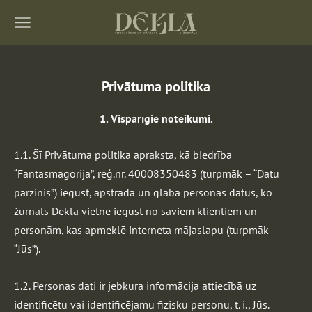
Privātuma politika
1. Vispārīgie noteikumi.
1.1. Šī Privātuma politika apraksta, kā biedrība
“Fantasmagorija”, reģ.nr. 40008350483 (turpmāk – “Datu
pārzinis”) iegūst, apstrādā un glabā personas datus, ko
žurnāls Dēkla vietne iegūst no saviem klientiem un
personām, kas apmeklē interneta mājaslapu (turpmāk –
“Jūs”).
1.2. Personas dati ir jebkura informācija attiecībā uz
identificētu vai identificējamu fizisku personu, t. i., Jūs.