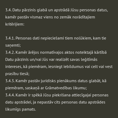
3.4. Datu pārzinis glabā un apstrādā Jūsu personas datus,
kamēr pastāv vismaz viens no zemāk norādītajiem
kritērijiem:
3.4.1. Personas dati nepieciešami tiem nolūkiem, kam tie
saņemti;
3.4.2. Kamēr ārējos normatīvajos aktos noteiktajā kārtībā
Datu pārzinis un/vai Jūs var realizēt savas leģitīmās
intereses, kā piemēram, iesniegt iebildumus vai celt vai vest
prasību tiesā;
3.4.3. Kamēr pastāv juridisks pienākums datus glabāt, kā
piemēram, saskaņā ar Grāmatvedības likumu;
3.4.4. Kamēr ir spēkā Jūsu piekrišana attiecīgajai personas
datu apstrādei, ja nepastāv cits personas datu apstrādes
likumīgs pamats.