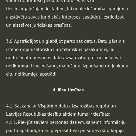
varam nodot Jūsu personas datus valsts un
tiesībsargājošajām iestādēm, lai nepieciešamības gadījumā
aizstāvētu savas juridiskās intereses, sastādot, iesniedzot
un aizstāvot juridiskas prasības.
3.6. Apstrādājot un glabājot personas datus, Datu pārzinis
īsteno organizatoriskos un tehniskos pasākumus, lai
nodrošinātu personas datu aizsardzību pret nejaušu vai
nelikumīgu iznīcināšanu, mainīšanu, izpaušanu un jebkādu
citu nelikumīgu apstrādi.
4. Jūsu tiesības
4.1. Saskaņā ar Vispārīgo datu aizsardzības regulu un
Latvijas Republikas tiesību aktiem Jums ir tiesības:
4.1.1. Piekļūt saviem personas datiem, saņemt informāciju
par to apstrādi, kā arī pieprasīt Jūsu personas datu kopiju