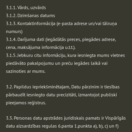
3.1.1. Vārds, uzvārds
3.1.2. Dzimšanas datums
3.1.3. Kontaktinformācija (e-pasta adrese un/vai tālruņa
numurs)
3.1.4. Darījuma dati (iegādātās preces, piegādes adrese,
cena, maksājuma informācija u.t.t.).
3.1.5. Jebkuru citu informāciju, kura iesniegta mums vietnes
piedāvāto pakalpojumu un preču iegādes laikā vai
sazinoties ar mums.
3.2. Papildus iepriekšminētajam, Datu pārzinim ir tiesības
pārbaudīt iesniegto datu precizitāti, izmantojot publiski
pieejamos reģistrus.
3.3. Personas datu apstrādes juridiskais pamats ir Vispārīgās
datu aizsardzības regulas 6.panta 1.punkta a), b), c) un f)