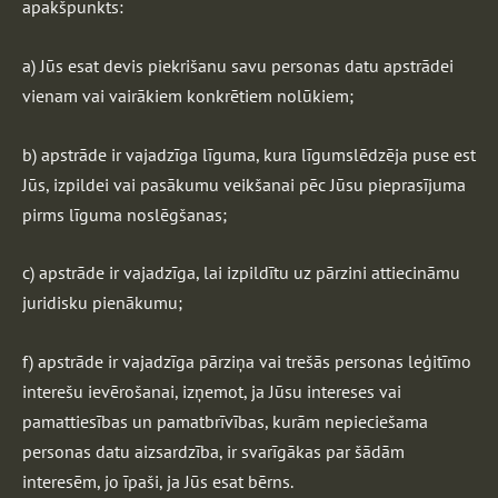
apakšpunkts:
a) Jūs esat devis piekrišanu savu personas datu apstrādei
vienam vai vairākiem konkrētiem nolūkiem;
b) apstrāde ir vajadzīga līguma, kura līgumslēdzēja puse est
Jūs, izpildei vai pasākumu veikšanai pēc Jūsu pieprasījuma
pirms līguma noslēgšanas;
c) apstrāde ir vajadzīga, lai izpildītu uz pārzini attiecināmu
juridisku pienākumu;
f) apstrāde ir vajadzīga pārziņa vai trešās personas leģitīmo
interešu ievērošanai, izņemot, ja Jūsu intereses vai
pamattiesības un pamatbrīvības, kurām nepieciešama
personas datu aizsardzība, ir svarīgākas par šādām
interesēm, jo īpaši, ja Jūs esat bērns.