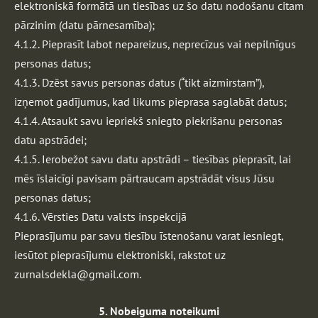
elektroniskā formātā un tiesības uz šo datu nodošanu citam
pārzinim (datu pārnesamība);
4.1.2. Pieprasīt labot nepareizus, neprecīzus vai nepilnīgus
personas datus;
4.1.3. Dzēst savus personas datus (“tikt aizmirstam”),
izņemot gadījumus, kad likums pieprasa saglabāt datus;
4.1.4. Atsaukt savu iepriekš sniegto piekrišanu personas
datu apstrādei;
4.1.5. Ierobežot savu datu apstrādi – tiesības pieprasīt, lai
mēs īslaicīgi pavisam pārtraucam apstrādāt visus Jūsu
personas datus;
4.1.6. Vērsties Datu valsts inspekcijā
Pieprasījumu par savu tiesību īstenošanu varat iesniegt,
iesūtot pieprasījumu elektroniski, rakstot uz
zurnalsdekla@gmail.com
.
5. Nobeiguma noteikumi