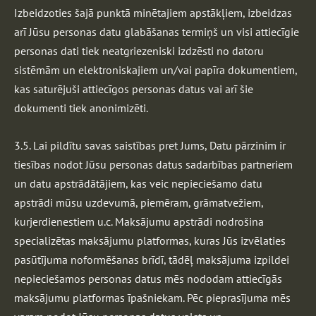
Izbeidzoties šajā punktā minētajiem apstākļiem, izbeidzas
arī Jūsu personas datu glabāšanas termiņš un visi attiecīgie
personas dati tiek neatgriezeniski izdzēsti no datoru
sistēmām un elektroniskajiem un/vai papīra dokumentiem,
kas saturējuši attiecīgos personas datus vai arī šie
dokumenti tiek anonimizēti.
3.5. Lai pildītu savas saistības pret Jums, Datu pārzinim ir
tiesības nodot Jūsu personas datus sadarbības partneriem
un datu apstrādātājiem, kas veic nepieciešamo datu
apstrādi mūsu uzdevumā, piemēram, grāmatvežiem,
kurjerdienestiem u.c. Maksājumu apstrādi nodrošina
specializētas maksājumu platformas, kuras Jūs izvēlaties
pasūtījuma noformēšanas brīdī, tādēļ maksājuma izpildei
nepieciešamos personas datus mēs nododam attiecīgās
maksājumu platformas īpašniekam. Pēc pieprasījuma mēs