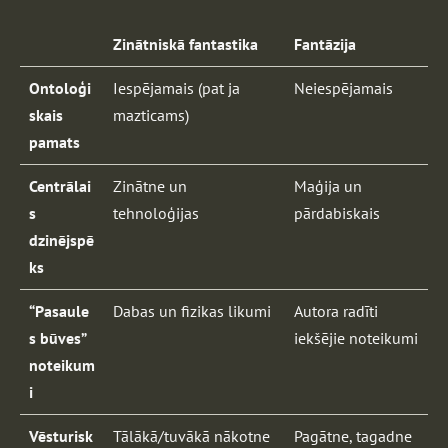
Zinātniskā fantastika
Fantāzija
Ontoloģi
Iespējamais (pat ja
Neiespējamais
skais
mazticams)
pamats
Centrālai
Zinātne un
Maģija un
s
tehnoloģijas
pārdabiskais
dzinējspē
ks
“Pasaule
Dabas un fizikas likumi
Autora radīti
s būves”
iekšējie noteikumi
noteikum
i
Vēsturisk
Tālākā/tuvākā nākotne
Pagātne, tagadne