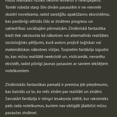
mūsu realitātes fizisko likumu ietvaros ir neiespējams.
Tomēr robeža starp šīm divām pasaulēm ir ne vienmēr
skaidri novelkama, radot sarežģītu apakšžanru ekosistēmu,
kas pastāvīgi attīstās līdz ar zinātnes progresu un
sabiedrības sociālajām pārmaiņām. Zinātniskā fantastika
bieži tiek raksturota kā nākotnes vai alternatīvās realitātes
socioloģisks pētījums, kurā autors projicē loģiskas vai
matemātiskas nākotnes vīzijas. Turpretim fantāzija izgudro
to, kas mūsu realitātē neeksistē un, visticamāk, nevarētu
eksistēt, radot pilnīgi jaunas pasaules ar saviem iekšējiem
noteikumiem.
Zinātniskās fantastikas pamatā ir premisa jeb pieņēmums,
kas balstās uz to, ko mēs zinām par realitāti un zinātni.
Savukārt fantāzija ir stingri iesakņota iztēlē, kur rakstnieks
pats rada noteikumus, kuriem nav obligāti jāatbilst mūsu
pasaules zinātnei.