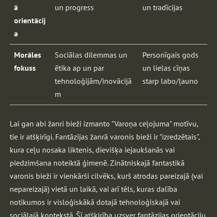
ā
un progress
un tradīcijas
orientācij
a
Morāles
Sociālas dilemmas un
Personīgais gods
fokuss
ētika ap un par
un lielas cīņas
tehnoloģijām/inovācijā
starp labo/ļauno
m
Lai gan abi žanri bieži izmanto "Varoņa ceļojuma" motīvu,
tie ir atšķirīgi. Fantāzijas žanrā varonis bieži ir "izredzētais",
kura ceļu nosaka liktenis, dievišķa iejaukšanās vai
piedzimšana noteiktā ģimenē. Zinātniskajā fantastikā
varonis bieži ir vienkārši cilvēks, kurš atrodas pareizajā (vai
nepareizajā) vietā un laikā, vai arī tēls, kuras dalība
notikumos ir visloģiskākā dotajā tehnoloģiskajā vai
sociālajā kontekstā. Šī atšķirība uzsver fantāzijas orientāciju