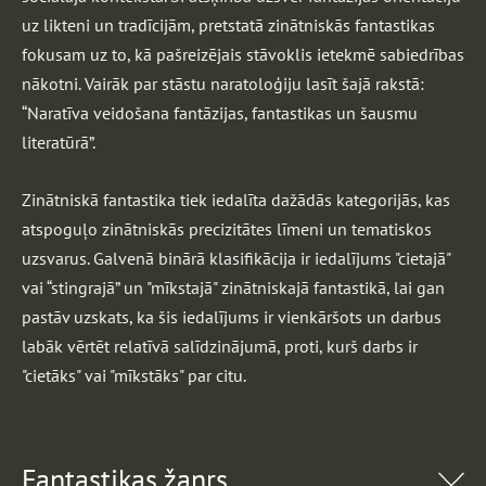
uz likteni un tradīcijām, pretstatā zinātniskās fantastikas
fokusam uz to, kā pašreizējais stāvoklis ietekmē sabiedrības
nākotni. Vairāk par stāstu naratoloģiju lasīt šajā rakstā:
“Naratīva veidošana fantāzijas, fantastikas un šausmu
literatūrā”.
Zinātniskā fantastika tiek iedalīta dažādās kategorijās, kas
atspoguļo zinātniskās precizitātes līmeni un tematiskos
uzsvarus. Galvenā binārā klasifikācija ir iedalījums "cietajā"
vai “stingrajā” un "mīkstajā" zinātniskajā fantastikā, lai gan
pastāv uzskats, ka šis iedalījums ir vienkāršots un darbus
labāk vērtēt relatīvā salīdzinājumā, proti, kurš darbs ir
"cietāks" vai "mīkstāks" par citu.
Fantastikas žanrs