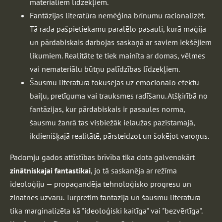
materiāliem līdzekļiem.
Fantāzijas literatūra nemēģina brīnumu racionalizēt.
Tā rada pašpietiekamu paralēlo pasauli, kurā maģija
un pārdabiskais darbojas saskaņā ar saviem iekšējiem
likumiem. Realitāte te tiek mainīta ar domas, vēlmes
vai nemateriālu būtņu palīdzības līdzekļiem.
Šausmu literatūra fokusējas uz emocionālo efektu —
baiļu, pretīguma vai trauksmes radīšanu. Atšķirībā no
fantāzijas, kur pārdabiskais ir pasaules norma,
šausmu žanrā tas visbiežāk ielaužas pazīstamajā,
ikdienišķajā realitātē, pārsteidzot un šokējot varoņus.
Padomju gados attīstības brīvība tika dota galvenokārt
zinātniskajai fantastikai
, jo tā saskanēja ar režīma
ideoloģiju — propagandēja tehnoloģisko progresu un
zinātnes uzvaru. Turpretim fantāzija un šausmu literatūra
tika marginalizēta kā "ideoloģiski kaitīga" vai "bezvērtīga".