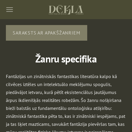
SARAKSTS AR APAKŠŽANRIEM
Žanru specifika
Fantāzijas un zinātniskās fantastikas literatūra kalpo kā
cilvēces iztēles un intelektuālo meklējumu spogulis,
piedāvājot ietvaru, kurā pētīt eksistenciālus jautājumus
ārpus ikdienišķās realitātes robežām. Šo žanru nošķiršana
bieži balstās uz fundamentālu ontoloģisku atšķirību:
zinātniskā fantastika pēta to, kas ir zinātniski iespējams, pat
ja tas šķiet mazticams, savukārt fantāzija pievēršas tam, kas