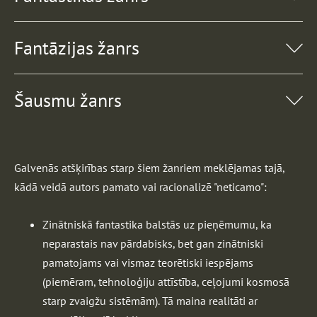
Fantāzijas žanrs
Šausmu žanrs
Galvenās atšķirības starp šiem žanriem meklējamas tajā,
kādā veidā autors pamato vai racionalizē "neticamo":
Zinātniskā fantastika balstās uz pieņēmumu, ka
neparastais nav pārdabisks, bet gan zinātniski
pamatojams vai vismaz teorētiski iespējams
(piemēram, tehnoloģiju attīstība, ceļojumi kosmosā
starp zvaigžu sistēmām). Tā maina realitāti ar