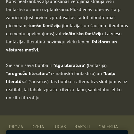
Kopš neatkarības atjaunošanas vērojama strauja visu
fantastisko žanru uzplaukšana. Mūsdienās robežas starp
žanriem kļūst arvien izplūdušākas, radot hibrīdformas,
piemēram,
tumšo fantāziju
(fantāzijas un šausmu literatūras
elementu apvienojums) vai
zinātnisko fantāziju
. Latviešu
fantāzijas literatūrā nozīmīgu vietu ieņem
folkloras un
vēstures motīvi
.
Šie žanri savā būtībā ir
"ilgu literatūra"
(fantāzija),
"prognožu literatūra"
(zinātniskā fantastika) un
"baiļu
literatūra"
(šausmas). Tas būtībā ir alternatīvs skatījumus uz
realitāti, lai labāk izprastu cilvēka dabu, sabiedrību, ētiku
un citu filozofiju.
PROZA
DZEJA
LUGAS
RAKSTI
GALERIJA