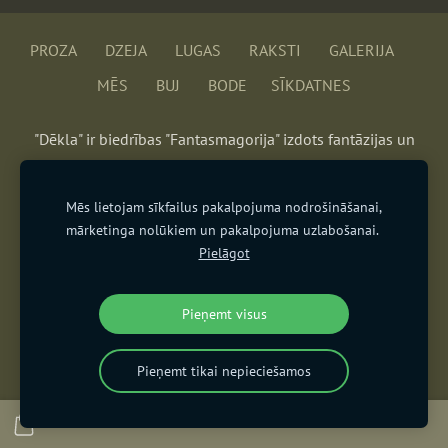
PROZA
DZEJA
LUGAS
RAKSTI
GALERIJA
MĒS
BUJ
BODE
SĪKDATNES
"Dēkla" ir biedrības "Fantasmagorija" izdots fantāzijas un
fantastikas literatūras un mākslas žurnāls.
zurnalsdekla@gmail.com
Mēs lietojam sīkfailus pakalpojuma nodrošināšanai,
mārketinga nolūkiem un pakalpojuma uzlabošanai.
Pielāgot
Pieņemt visus
Pieņemt tikai nepieciešamos