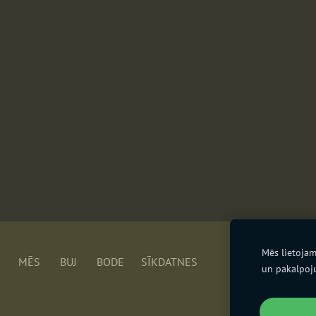
Mēs lietojam
"D
MĒS
BUJ
BODE
SĪKDATNES
un pakalpoj