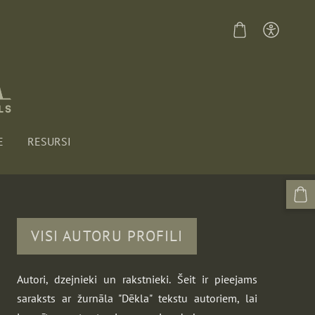
E
RESURSI
VISI AUTORU PROFILI
Autori, dzejnieki un rakstnieki. Šeit ir pieejams
saraksts ar žurnāla "Dēkla" tekstu autoriem, lai