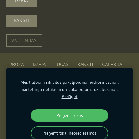
DZEJA
RAKSTI
VADLĪNIJAS
PROZA
DZEJA
LUGAS
RAKSTI
GALERIJA
MĒS
BUJ
BODE
SĪKDATNES
Mēs lietojam sīkfailus pakalpojuma nodrošināšanai,
mārketinga nolūkiem un pakalpojuma uzlabošanai.
"Dēkla" ir biedrības "Fantasmagorija" izdots fantāzijas un
Pielāgot
fantastikas literatūras un mākslas žurnāls.
zurnalsdekla@gmail.com
Pieņemt visus
Pieņemt tikai nepieciešamos