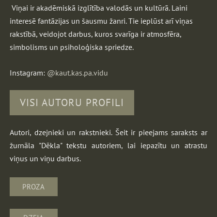
Viņai ir akadēmiskā izglītība valodās un kultūrā. Laini
interesē fantāzijas un šausmu žanri. Tie ieplūst arī viņas
rakstībā, veidojot darbus, kuros svarīga ir atmosfēra,
simbolisms un psiholoģiska spriedze.
Instagram:
@kaut.kas.pa.vidu
VISI AUTORU PROFILI
Autori, dzejnieki un rakstnieki. Šeit ir pieejams saraksts ar
žurnāla "Dēkla" tekstu autoriem, lai iepazītu un atrastu
viņus un viņu darbus.
PROZA